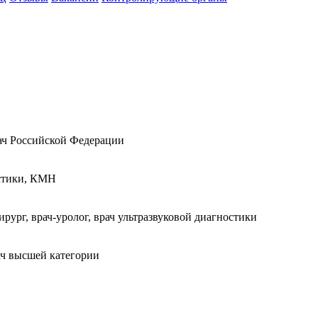
рач Российской Федерации
остики, КМН
ург, врач-уролог, врач ультразвуковой диагностики
рач высшей категории