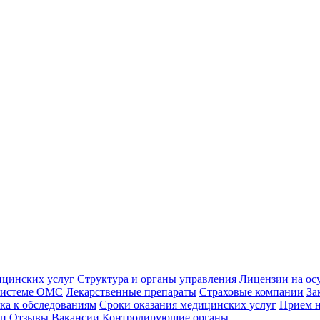
ицинских услуг
Структура и органы управления
Лицензии на ос
 системе ОМС
Лекарственные препараты
Страховые компании
За
ка к обследованиям
Сроки оказания медицинских услуг
Прием н
иц
Отзывы
Вакансии
Контролирующие органы