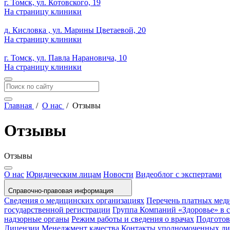
г. Томск, ул. Котовского, 19
На страницу клиники
д. Кисловка , ул. Марины Цветаевой, 20
На страницу клиники
г. Томск, ул. Павла Нарановича, 10
На страницу клиники
Главная
/
О нас
/
Отзывы
Отзывы
Отзывы
О нас
Юридическим лицам
Новости
Видеоблог с экспертами
Справочно-правовая информация
Сведения о медицинских организациях
Перечень платных мед
государственной регистрации
Группа Компаний «Здоровье» в
надзорные органы
Режим работы и сведения о врачах
Подготов
Лицензии
Менеджмент качества
Контакты уполномоченных л