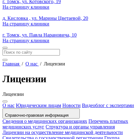
г. Томск, ул. Котовского, 19
На страницу клиники
д. Кисловка , ул. Марины Цветаевой, 20
На страницу клиники
г. Томск, ул. Павла Нарановича, 10
На страницу клиники
Главная
/
О нас
/
Лицензии
Лицензии
Лицензии
О нас
Юридическим лицам
Новости
Видеоблог с экспертами
Справочно-правовая информация
Сведения о медицинских организациях
Перечень платных
медицинских услуг
Структура и органы управления
Лицензии на осуществление медицинской деятельности
Свидетельства о государственной регистрации
Группа