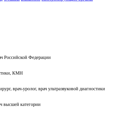
рач Российской Федерации
остики, КМН
ург, врач-уролог, врач ультразвуковой диагностики
рач высшей категории