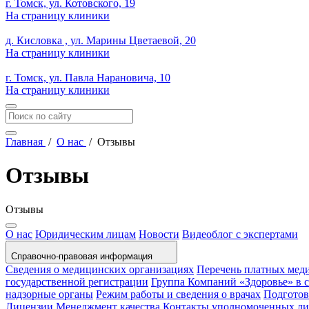
г. Томск, ул. Котовского, 19
На страницу клиники
д. Кисловка , ул. Марины Цветаевой, 20
На страницу клиники
г. Томск, ул. Павла Нарановича, 10
На страницу клиники
Главная
/
О нас
/
Отзывы
Отзывы
Отзывы
О нас
Юридическим лицам
Новости
Видеоблог с экспертами
Справочно-правовая информация
Сведения о медицинских организациях
Перечень платных мед
государственной регистрации
Группа Компаний «Здоровье» в
надзорные органы
Режим работы и сведения о врачах
Подготов
Лицензии
Менеджмент качества
Контакты уполномоченных л