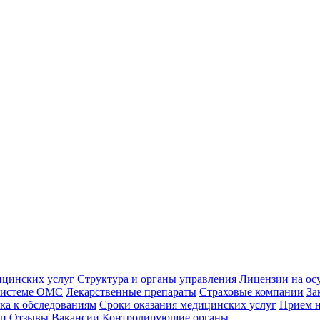
ицинских услуг
Структура и органы управления
Лицензии на ос
 системе ОМС
Лекарственные препараты
Страховые компании
За
ка к обследованиям
Сроки оказания медицинских услуг
Прием н
иц
Отзывы
Вакансии
Контролирующие органы