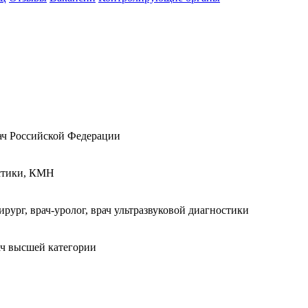
рач Российской Федерации
остики, КМН
ург, врач-уролог, врач ультразвуковой диагностики
рач высшей категории