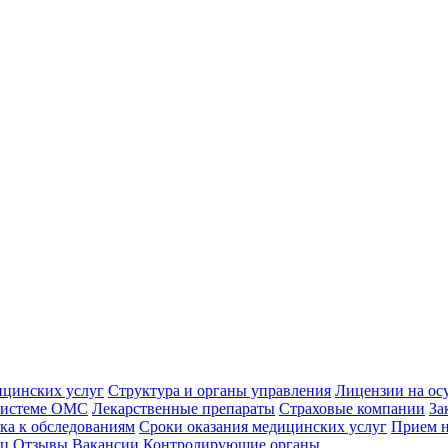
ицинских услуг
Структура и органы управления
Лицензии на ос
 системе ОМС
Лекарственные препараты
Страховые компании
За
ка к обследованиям
Сроки оказания медицинских услуг
Прием н
иц
Отзывы
Вакансии
Контролирующие органы