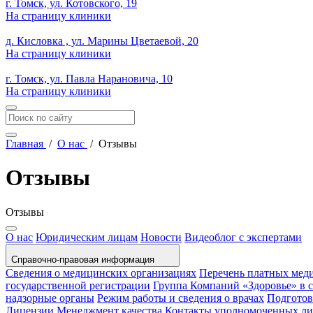
г. Томск, ул. Котовского, 19
На страницу клиники
д. Кисловка , ул. Марины Цветаевой, 20
На страницу клиники
г. Томск, ул. Павла Нарановича, 10
На страницу клиники
Главная
/
О нас
/
Отзывы
Отзывы
Отзывы
О нас
Юридическим лицам
Новости
Видеоблог с экспертами
Справочно-правовая информация
Сведения о медицинских организациях
Перечень платных мед
государственной регистрации
Группа Компаний «Здоровье» в
надзорные органы
Режим работы и сведения о врачах
Подготов
Лицензии
Менеджмент качества
Контакты уполномоченных л