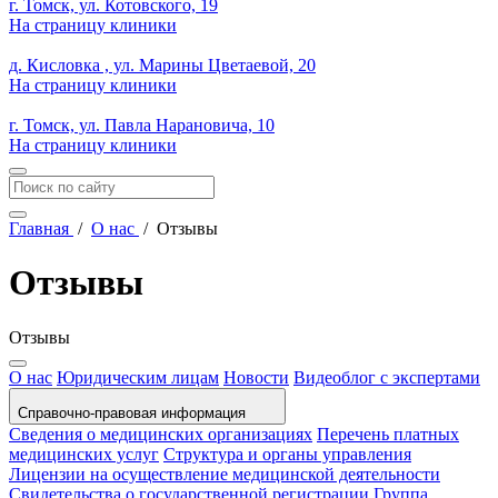
г. Томск, ул. Котовского, 19
На страницу клиники
д. Кисловка , ул. Марины Цветаевой, 20
На страницу клиники
г. Томск, ул. Павла Нарановича, 10
На страницу клиники
Главная
/
О нас
/
Отзывы
Отзывы
Отзывы
О нас
Юридическим лицам
Новости
Видеоблог с экспертами
Справочно-правовая информация
Сведения о медицинских организациях
Перечень платных
медицинских услуг
Структура и органы управления
Лицензии на осуществление медицинской деятельности
Свидетельства о государственной регистрации
Группа