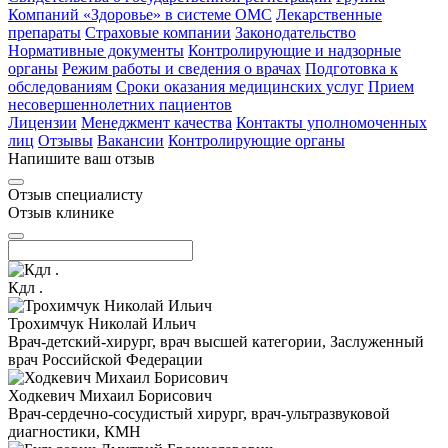
Компаний «Здоровье» в системе ОМС
Лекарственные
препараты
Страховые компании
Законодательство
Нормативные документы
Контролирующие и надзорные
органы
Режим работы и сведения о врачах
Подготовка к
обследованиям
Сроки оказания медицинских услуг
Прием
несовершеннолетних пациентов
Лицензии
Менеджмент качества
Контакты уполномоченных
лиц
Отзывы
Вакансии
Контролирующие органы
Напишите ваш отзыв
Отзыв специалисту
Отзыв клинике
Кдл .
Трохимчук Николай Ильич
Врач-детский-хирург, врач высшей категории, Заслуженный
врач Российской Федерации
Ходкевич Михаил Борисович
Врач-сердечно-сосудистый хирург, врач-ультразвуковой
диагностики, КМН