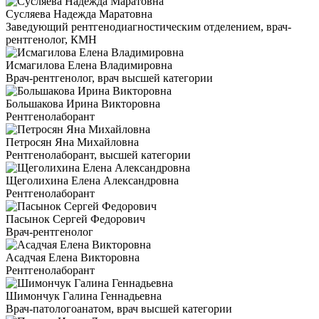
Сусляева Надежда Маратовна
Заведующий рентгенодиагностическим отделением, врач-
рентгенолог, КМН
Исмагилова Елена Владимировна
Врач-рентгенолог, врач высшей категории
Большакова Ирина Викторовна
Рентгенолаборант
Петросян Яна Михайловна
Рентгенолаборант, высшей категории
Щеголихина Елена Александровна
Рентгенолаборант
Пасынок Сергей Федорович
Врач-рентгенолог
Асадчая Елена Викторовна
Рентгенолаборант
Шимончук Галина Геннадьевна
Врач-патологоанатом, врач высшей категории