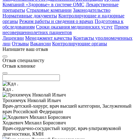
Компаний «Здоровье» в системе ОМС
Лекарственные
препараты
Страховые компании
Законодательство
Нормативные документы
Контролирующие и надзорные
органы
Режим работы и сведения о врачах
Подготовка к
обследованиям
Сроки оказания медицинских услуг
Прием
несовершеннолетних пациентов
Лицензии
Менеджмент качества
Контакты уполномоченных
лиц
Отзывы
Вакансии
Контролирующие органы
Напишите ваш отзыв
Отзыв специалисту
Отзыв клинике
Кдл .
Трохимчук Николай Ильич
Врач-детский-хирург, врач высшей категории, Заслуженный
врач Российской Федерации
Ходкевич Михаил Борисович
Врач-сердечно-сосудистый хирург, врач-ультразвуковой
диагностики, КМН