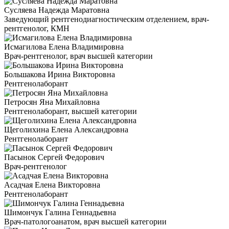
Сусляева Надежда Маратовна
Заведующий рентгенодиагностическим отделением, врач-
рентгенолог, КМН
Исмагилова Елена Владимировна
Врач-рентгенолог, врач высшей категории
Большакова Ирина Викторовна
Рентгенолаборант
Петросян Яна Михайловна
Рентгенолаборант, высшей категории
Щеголихина Елена Александровна
Рентгенолаборант
Пасынок Сергей Федорович
Врач-рентгенолог
Асадчая Елена Викторовна
Рентгенолаборант
Шимончук Галина Геннадьевна
Врач-патологоанатом, врач высшей категории