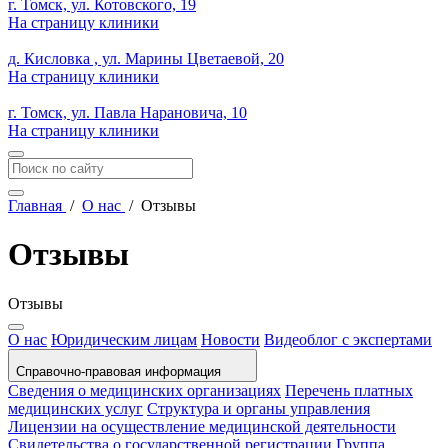
г. Томск, ул. Котовского, 19
На страницу клиники
д. Кисловка , ул. Марины Цветаевой, 20
На страницу клиники
г. Томск, ул. Павла Нарановича, 10
На страницу клиники
Главная
/
О нас
/
Отзывы
Отзывы
Отзывы
О нас
Юридическим лицам
Новости
Видеоблог с экспертами
Справочно-правовая информация
Сведения о медицинских организациях
Перечень платных
медицинских услуг
Структура и органы управления
Лицензии на осуществление медицинской деятельности
Свидетельства о государственной регистрации
Группа