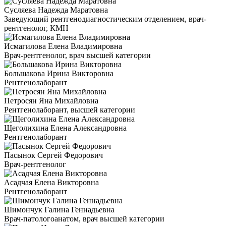
Сусляева Надежда Маратовна
Заведующий рентгенодиагностическим отделением, врач-
рентгенолог, КМН
Исмагилова Елена Владимировна
Врач-рентгенолог, врач высшей категории
Большакова Ирина Викторовна
Рентгенолаборант
Петросян Яна Михайловна
Рентгенолаборант, высшей категории
Щеголихина Елена Александровна
Рентгенолаборант
Пасынок Сергей Федорович
Врач-рентгенолог
Асадчая Елена Викторовна
Рентгенолаборант
Шимончук Галина Геннадьевна
Врач-патологоанатом, врач высшей категории