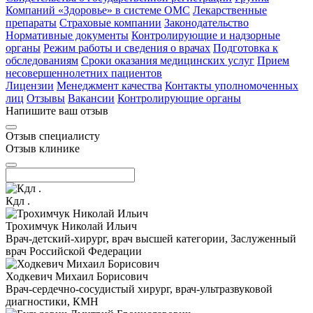
Компаний «Здоровье» в системе ОМС
Лекарственные
препараты
Страховые компании
Законодательство
Нормативные документы
Контролирующие и надзорные
органы
Режим работы и сведения о врачах
Подготовка к
обследованиям
Сроки оказания медицинских услуг
Прием
несовершеннолетних пациентов
Лицензии
Менеджмент качества
Контакты уполномоченных
лиц
Отзывы
Вакансии
Контролирующие органы
Напишите ваш отзыв
Отзыв специалисту
Отзыв клинике
Кдл .
Трохимчук Николай Ильич
Врач-детский-хирург, врач высшей категории, Заслуженный
врач Российской Федерации
Ходкевич Михаил Борисович
Врач-сердечно-сосудистый хирург, врач-ультразвуковой
диагностики, КМН