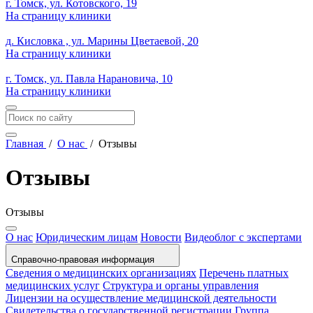
г. Томск, ул. Котовского, 19
На страницу клиники
д. Кисловка , ул. Марины Цветаевой, 20
На страницу клиники
г. Томск, ул. Павла Нарановича, 10
На страницу клиники
Главная
/
О нас
/
Отзывы
Отзывы
Отзывы
О нас
Юридическим лицам
Новости
Видеоблог с экспертами
Справочно-правовая информация
Сведения о медицинских организациях
Перечень платных
медицинских услуг
Структура и органы управления
Лицензии на осуществление медицинской деятельности
Свидетельства о государственной регистрации
Группа