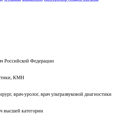
рач Российской Федерации
остики, КМН
ург, врач-уролог, врач ультразвуковой диагностики
рач высшей категории