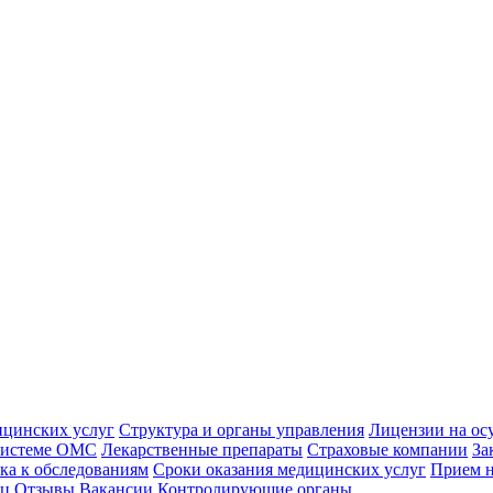
ицинских услуг
Структура и органы управления
Лицензии на ос
 системе ОМС
Лекарственные препараты
Страховые компании
За
ка к обследованиям
Сроки оказания медицинских услуг
Прием н
иц
Отзывы
Вакансии
Контролирующие органы