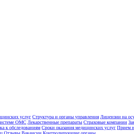
ицинских услуг
Структура и органы управления
Лицензии на ос
 системе ОМС
Лекарственные препараты
Страховые компании
За
ка к обследованиям
Сроки оказания медицинских услуг
Прием н
иц
Отзывы
Вакансии
Контролирующие органы