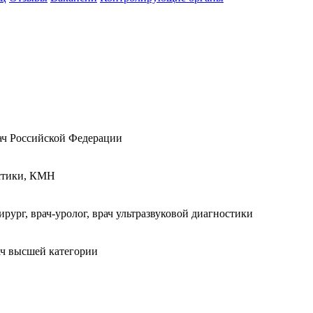
рач Российской Федерации
остики, КМН
ург, врач-уролог, врач ультразвуковой диагностики
рач высшей категории