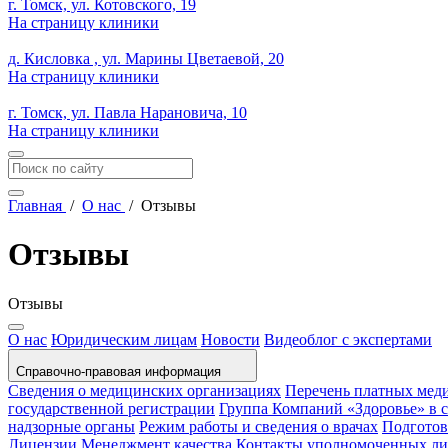
г. Томск, ул. Котовского, 19
На страницу клиники
д. Кисловка , ул. Марины Цветаевой, 20
На страницу клиники
г. Томск, ул. Павла Нарановича, 10
На страницу клиники
Главная
/
О нас
/
Отзывы
Отзывы
Отзывы
О нас
Юридическим лицам
Новости
Видеоблог с экспертами
Справочно-правовая информация
Сведения о медицинских организациях
Перечень платных мед
государственной регистрации
Группа Компаний «Здоровье» в
надзорные органы
Режим работы и сведения о врачах
Подготов
Лицензии
Менеджмент качества
Контакты уполномоченных л