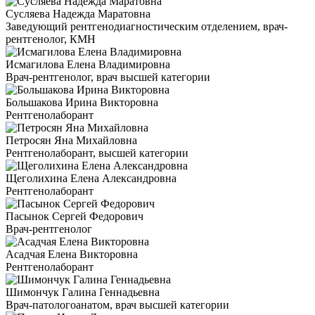
Сусляева Надежда Маратовна
Заведующий рентгенодиагностическим отделением, врач-
рентгенолог, КМН
Исмагилова Елена Владимировна
Врач-рентгенолог, врач высшей категории
Большакова Ирина Викторовна
Рентгенолаборант
Петросян Яна Михайловна
Рентгенолаборант, высшей категории
Щеголихина Елена Александровна
Рентгенолаборант
Пасынок Сергей Федорович
Врач-рентгенолог
Асадчая Елена Викторовна
Рентгенолаборант
Шимончук Галина Геннадьевна
Врач-патологоанатом, врач высшей категории