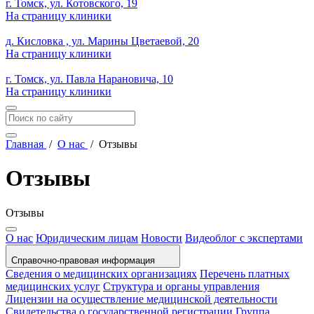
г. Томск, ул. Котовского, 19
На страницу клиники
д. Кисловка , ул. Марины Цветаевой, 20
На страницу клиники
г. Томск, ул. Павла Нарановича, 10
На страницу клиники
Главная
/
О нас
/
Отзывы
Отзывы
Отзывы
О нас
Юридическим лицам
Новости
Видеоблог с экспертами
Справочно-правовая информация
Сведения о медицинских организациях
Перечень платных
медицинских услуг
Структура и органы управления
Лицензии на осуществление медицинской деятельности
Свидетельства о государственной регистрации
Группа