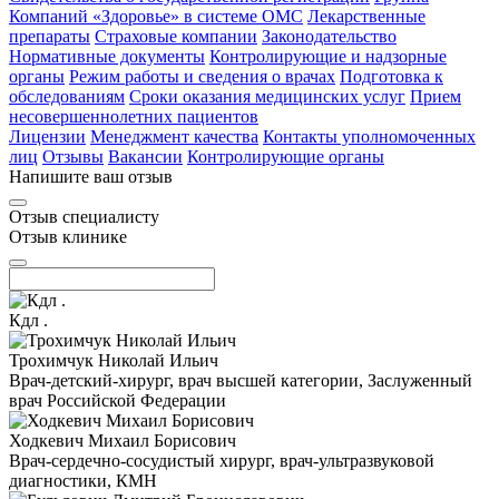
Компаний «Здоровье» в системе ОМС
Лекарственные
препараты
Страховые компании
Законодательство
Нормативные документы
Контролирующие и надзорные
органы
Режим работы и сведения о врачах
Подготовка к
обследованиям
Сроки оказания медицинских услуг
Прием
несовершеннолетних пациентов
Лицензии
Менеджмент качества
Контакты уполномоченных
лиц
Отзывы
Вакансии
Контролирующие органы
Напишите ваш отзыв
Отзыв специалисту
Отзыв клинике
Кдл .
Трохимчук Николай Ильич
Врач-детский-хирург, врач высшей категории, Заслуженный
врач Российской Федерации
Ходкевич Михаил Борисович
Врач-сердечно-сосудистый хирург, врач-ультразвуковой
диагностики, КМН