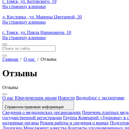
г. Томск, ул. Котовского, 19
На страницу клиники
д. Кисловка , ул. Марины Цветаевой, 20
На страницу клиники
г. Томск, ул. Павла Нарановича, 10
На страницу клиники
Главная
/
О нас
/
Отзывы
Отзывы
Отзывы
О нас
Юридическим лицам
Новости
Видеоблог с экспертами
Справочно-правовая информация
Сведения о медицинских организациях
Перечень платных мед
государственной регистрации
Группа Компаний «Здоровье» в
надзорные органы
Режим работы и сведения о врачах
Подготов
Лицензии
Менеджмент качества
Контакты уполномоченных л