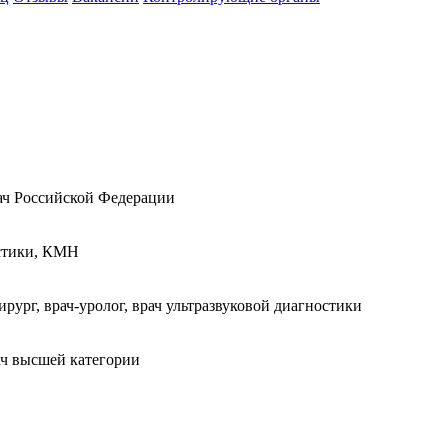
рач Российской Федерации
остики, КМН
ург, врач-уролог, врач ультразвуковой диагностики
рач высшей категории