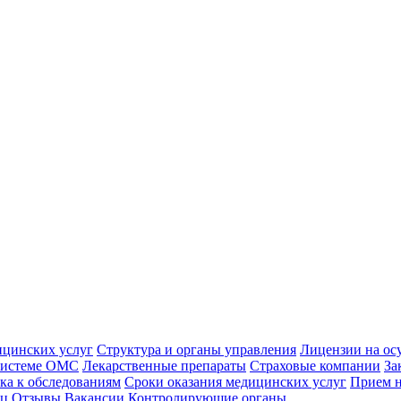
ицинских услуг
Структура и органы управления
Лицензии на ос
 системе ОМС
Лекарственные препараты
Страховые компании
За
ка к обследованиям
Сроки оказания медицинских услуг
Прием н
иц
Отзывы
Вакансии
Контролирующие органы