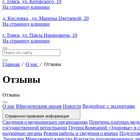
г. Томск, ул. Котовского, 19
На страницу клиники
д. Кисловка , ул. Марины Цветаевой, 20
На страницу клиники
г. Томск, ул. Павла Нарановича, 10
На страницу клиники
Главная
/
О нас
/
Отзывы
Отзывы
Отзывы
О нас
Юридическим лицам
Новости
Видеоблог с экспертами
Справочно-правовая информация
Сведения о медицинских организациях
Перечень платных мед
государственной регистрации
Группа Компаний «Здоровье» в
надзорные органы
Режим работы и сведения о врачах
Подготов
Лицензии
Менеджмент качества
Контакты уполномоченных л