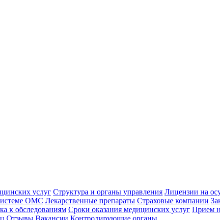
ицинских услуг
Структура и органы управления
Лицензии на ос
 системе ОМС
Лекарственные препараты
Страховые компании
За
ка к обследованиям
Сроки оказания медицинских услуг
Прием н
иц
Отзывы
Вакансии
Контролирующие органы