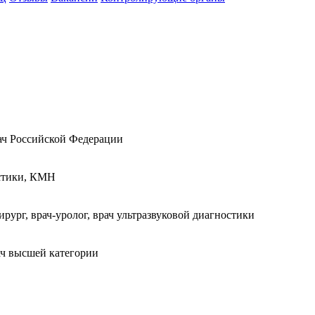
рач Российской Федерации
остики, КМН
ург, врач-уролог, врач ультразвуковой диагностики
рач высшей категории