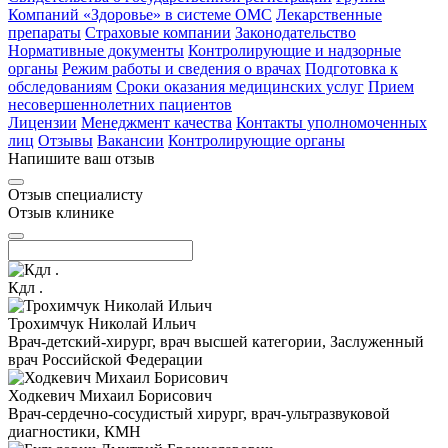
Компаний «Здоровье» в системе ОМС
Лекарственные
препараты
Страховые компании
Законодательство
Нормативные документы
Контролирующие и надзорные
органы
Режим работы и сведения о врачах
Подготовка к
обследованиям
Сроки оказания медицинских услуг
Прием
несовершеннолетних пациентов
Лицензии
Менеджмент качества
Контакты уполномоченных
лиц
Отзывы
Вакансии
Контролирующие органы
Напишите ваш отзыв
Отзыв специалисту
Отзыв клинике
Кдл .
Трохимчук Николай Ильич
Врач-детский-хирург, врач высшей категории, Заслуженный
врач Российской Федерации
Ходкевич Михаил Борисович
Врач-сердечно-сосудистый хирург, врач-ультразвуковой
диагностики, КМН