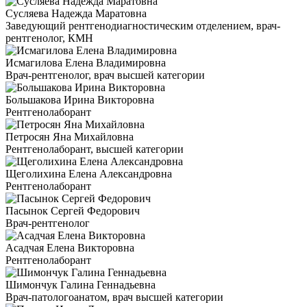
Сусляева Надежда Маратовна
Заведующий рентгенодиагностическим отделением, врач-
рентгенолог, КМН
Исмагилова Елена Владимировна
Врач-рентгенолог, врач высшей категории
Большакова Ирина Викторовна
Рентгенолаборант
Петросян Яна Михайловна
Рентгенолаборант, высшей категории
Щеголихина Елена Александровна
Рентгенолаборант
Пасынок Сергей Федорович
Врач-рентгенолог
Асадчая Елена Викторовна
Рентгенолаборант
Шимончук Галина Геннадьевна
Врач-патологоанатом, врач высшей категории