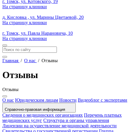
г. Томск, ул. Котовского, 19
На страницу клиники
д. Кисловка , ул. Марины Цветаевой, 20
На страницу клиники
г. Томск, ул. Павла Нарановича, 10
На страницу клиники
Главная
/
О нас
/
Отзывы
Отзывы
Отзывы
О нас
Юридическим лицам
Новости
Видеоблог с экспертами
Справочно-правовая информация
Сведения о медицинских организациях
Перечень платных
медицинских услуг
Структура и органы управления
Лицензии на осуществление медицинской деятельности
Свидетельства о государственной регистрации
Группа