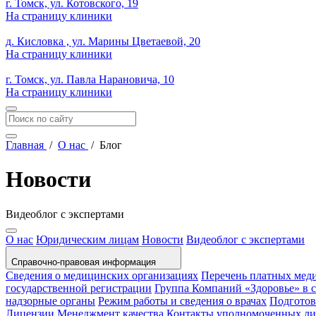
г. Томск, ул. Котовского, 19
На страницу клиники
д. Кисловка , ул. Марины Цветаевой, 20
На страницу клиники
г. Томск, ул. Павла Нарановича, 10
На страницу клиники
Главная
/
О нас
/
Блог
Новости
Видеоблог с экспертами
О нас
Юридическим лицам
Новости
Видеоблог с экспертами
Справочно-правовая информация
Сведения о медицинских организациях
Перечень платных мед
государственной регистрации
Группа Компаний «Здоровье» в
надзорные органы
Режим работы и сведения о врачах
Подготов
Лицензии
Менеджмент качества
Контакты уполномоченных л