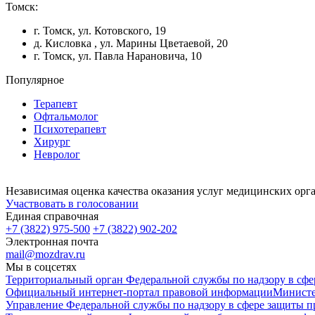
Томск:
г. Томск, ул. Котовского, 19
д. Кисловка , ул. Марины Цветаевой, 20
г. Томск, ул. Павла Нарановича, 10
Популярное
Терапевт
Офтальмолог
Психотерапевт
Хирург
Невролог
Независимая оценка качества оказания услуг медицинских орг
Участвовать в голосовании
Единая справочная
+7 (3822) 975-500
+7 (3822) 902-202
Электронная почта
mail@mozdrav.ru
Мы в соцсетях
Территориальный орган Федеральной службы по надзору в сфе
Официальный интернет-портал правовой информации
Министе
Управление Федеральной службы по надзору в сфере защиты пр