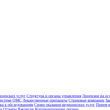
ицинских услуг
Структура и органы управления
Лицензии на ос
 системе ОМС
Лекарственные препараты
Страховые компании
За
ка к обследованиям
Сроки оказания медицинских услуг
Прием н
иц
Отзывы
Вакансии
Контролирующие органы