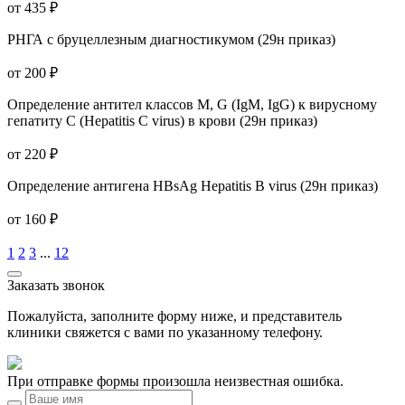
от 435 ₽
РНГА с бруцеллезным диагностикумом (29н приказ)
от 200 ₽
Определение антител классов M, G (IgM, IgG) к вирусному
гепатиту C (Hepatitis C virus) в крови (29н приказ)
от 220 ₽
Определение антигена HBsAg Hepatitis B virus (29н приказ)
от 160 ₽
1
2
3
...
12
Заказать звонок
Пожалуйста, заполните форму ниже, и представитель
клиники свяжется с вами по указанному телефону.
При отправке формы произошла неизвестная ошибка.