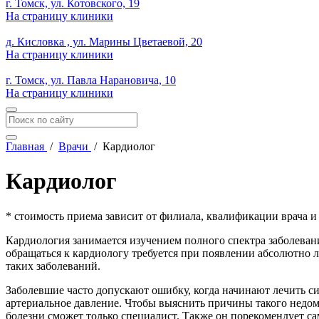
г. Томск, ул. Котовского, 19
На страницу клиники
д. Кисловка , ул. Марины Цветаевой, 20
На страницу клиники
г. Томск, ул. Павла Нарановича, 10
На страницу клиники
Главная
/
Врачи
/
Кардиолог
Кардиолог
* стоимость приема зависит от филиала, квалификации врача 
Кардиология занимается изучением полного спектра заболевани
обращаться к кардиологу требуется при появлении абсолютно 
таких заболеваний.
Заболевшие часто допускают ошибку, когда начинают лечить 
артериальное давление. Чтобы выяснить причины такого недом
болезни сможет только специалист. Также он порекомендует с