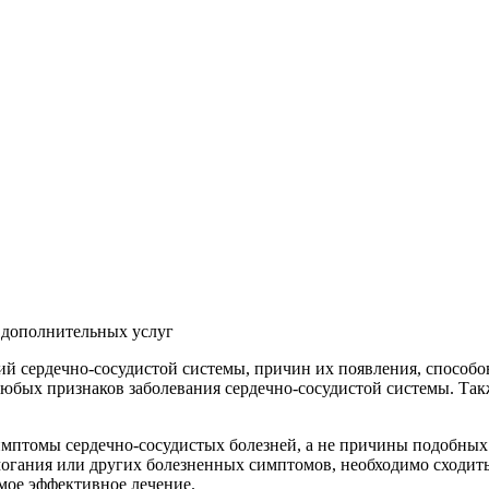
и дополнительных услуг
й сердечно-сосудистой системы, причин их появления, способов 
любых признаков заболевания сердечно-сосудистой системы. Та
симптомы сердечно-сосудистых болезней, а не причины подобны
огания или других болезненных симптомов, необходимо сходить
амое эффективное лечение.