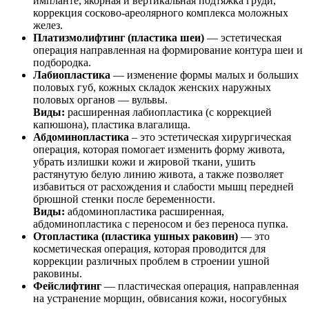
импланте, якорная и вертикальная подтяжка груди,
коррекция сосково-ареолярного комплекса моложных
желез.
Платизмолифтинг (пластика шеи)
— эстетическая
операция направленная на формирование контура шеи и
подбородка.
Лабиопластика
— изменение формы малых и больших
половых губ, кожных складок женских наружных
половых органов — вульвы.
Виды:
расширенная лабиопластика (с коррекцией
капюшона), пластика влагалища.
Абдоминопластика
– это эстетическая хирургическая
операция, которая помогает изменить форму живота,
убрать излишки кожи и жировой ткани, ушить
растянутую белую линию живота, а также позволяет
избавиться от расхождения и слабости мышц передней
брюшной стенки после беременности.
Виды:
абдоминопластика расширенная,
абдоминопластика с переносом и без переноса пупка.
Отопластика (пластика ушных раковин)
— это
косметическая операция, которая проводится для
коррекции различных проблем в строении ушной
раковины.
Фейслифтинг
— пластическая операция, направленная
на устранение морщин, обвисания кожи, носогубных