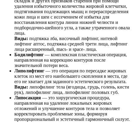
складок и других признаков старения при помощи
удаления избыточного количества жировой клетчатки,
подтягивания подлежащих мышц и перераспределения
кожи лица и шеи с иссечением её избытка для
восстанавления контура линии нижней челюсти и
подбородочно-шейного угла, а также утраченного овала
лица.
Виды:
подтяжка лба, височный лифтинг, нитевой
лифтинг аптос, подтяжка средней трети лица, лифтинг
лица расширенный, macs- и space- лица.
Бодилифтинг
— комплексная пластическая операция,
направленная на коррекцию контуров после
значительной потери веса.
Липолифтинг
— это операция по пересадке жировых
клеток из мест его наибольшего скопления в места, где
его не хватает для заданного эстетического результата.
Виды:
липофилинг тела (ягодицы, грудь, голень, кисти
рук), липофилинг лица, липофилинг половых губ.
Липосакция
— это хирургическая процедура,
направленная на удаление локальных жировых
отложений и улучшение контуров тела и позволяет
корректировать проблемные зоны, формируя
пропорциональный и эстетичный гармоничный силуэт.