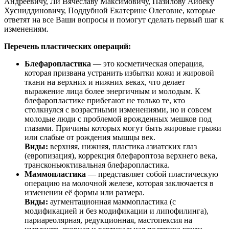
Андреевичу, Ли Вячеславу Максимовичу, Пазилову Айбеку
Хусниддиновичу, Поддубной Екатерине Олеговне, которые
ответят на все Ваши вопросы и помогут сделать первый шаг к
изменениям.
Перечень пластических операций:
Блефаропластика
— это косметическая операция,
которая призвана устранить избытки кожи и жировой
ткани на верхних и нижних веках, что делает
выражение лица более энергичным и молодым. К
блефаропластике прибегают не только те, кто
столкнулся с возрастными изменениями, но и совсем
молодые люди с проблемой врожденных мешков под
глазами. Причины которых могут быть жировые грыжи
или слабые от рождения мышцы век.
Виды:
верхняя, нижняя, пластика азиатских глаз
(европизация), коррекция блефароптоза верхнего века,
трансконьюктивальная блефаропластика.
Маммопластика
— представляет собой пластическую
операцию на молочной железе, которая заключается в
изменении её формы или размера.
Виды
:
аугментационная маммопластика (с
модификацией и без модификации и липофилинга),
париареолярная, редукционная, мастопексия на