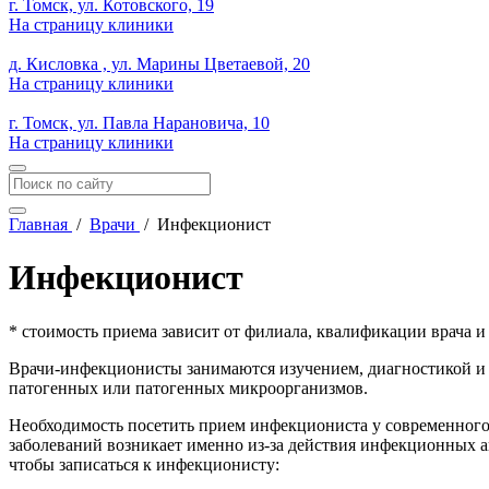
г. Томск, ул. Котовского, 19
На страницу клиники
д. Кисловка , ул. Марины Цветаевой, 20
На страницу клиники
г. Томск, ул. Павла Нарановича, 10
На страницу клиники
Главная
/
Врачи
/
Инфекционист
Инфекционист
* стоимость приема зависит от филиала, квалификации врача 
Врачи-инфекционисты занимаются изучением, диагностикой и л
патогенных или патогенных микроорганизмов.
Необходимость посетить прием инфекциониста у современного 
заболеваний возникает именно из-за действия инфекционных 
чтобы записаться к инфекционисту: