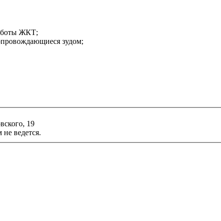
работы ЖКТ;
сопровождающиеся зудом;
ского, 19
 не ведется.