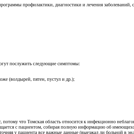
 программы профилактики, диагностики и лечения заболеваний, 
могут послужить следующие симптомы:
же (волдырей, пятен, пустул и др.);
т, потому что Томская область относится к инфекционно небла
общается с пациентом, собирая полную информацию об имеющихс
точняя у пациента все важные данные (выезжал ли больной в эн