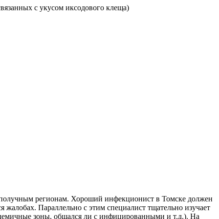
связанных с укусом иксодового клеща)
гополучным регионам. Хороший инфекционист в Томске должен
я жалобах. Параллельно с этим специалист тщательно изучает
демичные зоны, общался ли с инфицированными и т.д.). На