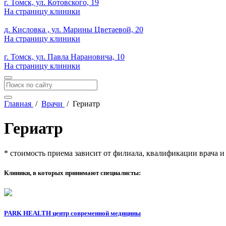
г. Томск, ул. Котовского, 19
На страницу клиники
д. Кисловка , ул. Марины Цветаевой, 20
На страницу клиники
г. Томск, ул. Павла Нарановича, 10
На страницу клиники
Главная
/
Врачи
/
Гериатр
Гериатр
* стоимость приема зависит от филиала, квалификации врача 
Клиники, в которых принимают специалисты:
PARK HEALTH центр современной медицины