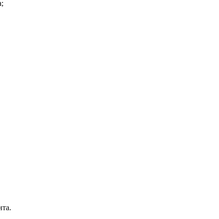
;
та.