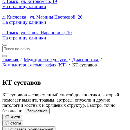
г. Томск, ул. Котовского, 19
На страницу клиники
д. Кисловка , ул. Марины Цветаевой, 20
На страницу клиники
г. Томск, ул. Павла Нарановича, 10
На страницу клиники
Главная
/
Медицинские услуги
/
Диагностика
/
Компьютерная томография (КТ)
/
КТ суставов
КТ суставов
КТ суставов – современный способ диагностики, который
помогает выявить травмы, артрозы, опухоли и другие
патологии костных и хрящевых структур. Быстро, точно,
безопасно.
Записаться
КТ кисти
КТ стопы
КТ суставов (комплексный)