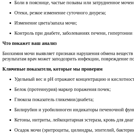
Боли в пояснице, частые позывы или затрудненное мочеи
Отеки, резкое изменение суточного диуреза;
Изменение цвета/запаха мочи;
Контроль при диабете, заболеваниях печени, гипертонии
Что покажет ваш анализ
Биохимия мочи выявляет признаки нарушения обмена веществ и
результатам врач может заподозрить инфекции, повреждение 
Ключевые показатели, которые мы проверим
Удельный вес и pH отражают концентрацию и кислотност
Белок (протеинурия) маркер поражения почек;
Глюкоза показатель гликемии/диабета;
Билирубин и уробилиноген индикаторы печеночной фун
Кетоны, нитриты, лейкоцитарная эстераза, кровь для ди
Осадок мочи (эритроциты, цилиндры, эпителий, бактерии