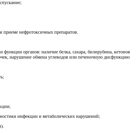
спускание;
 и приеме нефротоксичных препаратов.
 функции органов: наличие белка, сахара, билирубина, кетоновы
почек, нарушение обмена углеводов или печеночную дисфункцию 
ь;
кции;
агностики инфекции и метаболических нарушений;
).