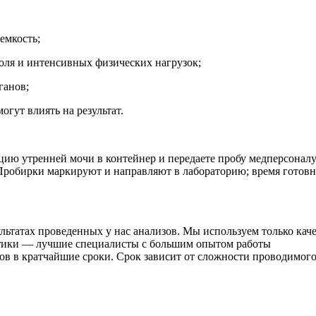
емкость;
голя и интенсивных физических нагрузок;
ганов;
огут влиять на результат.
ию утренней мочи в контейнер и передаете пробу медперсоналу.
 Пробирки маркируют и направляют в лабораторию; время готовнос
льтатах проведенных у нас анализов. Мы используем только кач
тики — лучшие специалисты с большим опытом работы
ов в кратчайшие сроки. Срок зависит от сложности проводимог