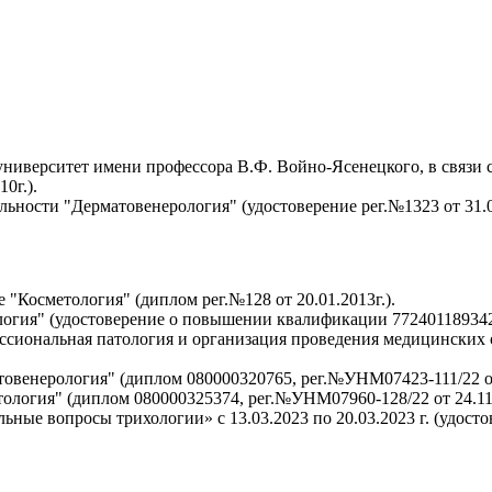
иверситет имени профессора В.Ф. Войно-Ясенецкого, в связи 
0г.).
ьности "Дерматовенерология" (удостоверение рег.№1323 от 31.08
Косметология" (диплом рег.№128 от 20.01.2013г.).
ия" (удостоверение о повышении квалификации 772401189342 р
иональная патология и организация проведения медицинских ос
енерология" (диплом 080000320765, рег.№УНМ07423-111/22 от 
огия" (диплом 080000325374, рег.№УНМ07960-128/22 от 24.11.
е вопросы трихологии» с 13.03.2023 по 20.03.2023 г. (удостов