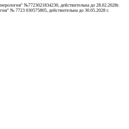
ерология" №7723021834230, действительна до 28.02.2028г.
ия" № 7723 030575805, действительна до 30.05.2028 г.