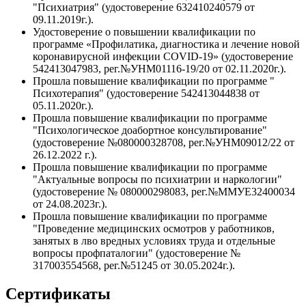
"Психиатрия" (удостоверение 632410240579 от
09.11.2019г.).
Удостоверение о повышении квалификации по
программе «Профилатика, диагностика и лечение новой
коронавирусной инфекции COVID-19» (удостоверение
542413047983, рег.№УНМ01116-19/20 от 02.11.2020г.).
Прошла повышение квалификации по программе "
Психотерапия" (удостоверение 542413044838 от
05.11.2020г.).
Прошла повышение квалификации по программе
"Психологическое доабортное консультирование"
(удостоверение №080000328708, рег.№УНМ09012/22 от
26.12.2022 г.).
Прошла повышение квалификации по программе
"Актуальные вопросы по психиатрии и наркологии"
(удостоверение № 080000298083, рег.№ММУЕ32400034
от 24.08.2023г.).
Прошла повышение квалификации по программе
"Проведение медицинских осмотров у работников,
занятых в лво вредных условиях труда и отдельные
вопросы профпаталогии" (удостоверение №
317003554568, рег.№51245 от 30.05.2024г.).
Сертификаты