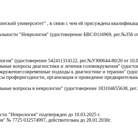
кий университет" , в связи с чем ей присуждена квалификаци
ьности "Неврология" (удостоверение БВС/0116969, рег.№356 от 3
я" (удостоверение 542411314122, рег.№УЗ00644-80/20 от 10.03
ые вопросы диагностики и лечения головокружения" (удостовер
ужение:современные подходы к диагностике и терапии" (удостов
 профпригодности, организация и проведение предварительны
е вопросы в неврологии" (удостоверение 183104655638, рег.№1
ти "Неврология" подтвержден до 10.03.2025 г.
" № 7725 032574997, действительна до 28.01.2030г.