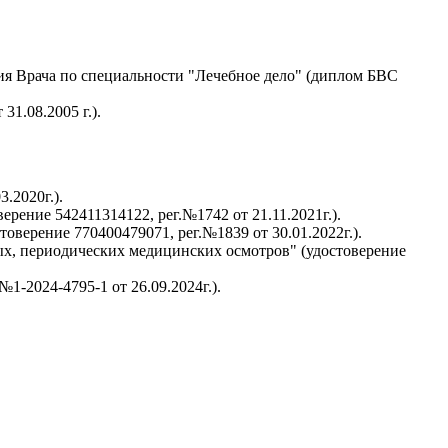
я Врача по специальности "Лечебное дело" (диплом БВС
1.08.2005 г.).
.2020г.).
ение 542411314122, рег.№1742 от 21.11.2021г.).
ерение 770400479071, рег.№1839 от 30.01.2022г.).
х, периодических медицинских осмотров" (удостоверение
-2024-4795-1 от 26.09.2024г.).