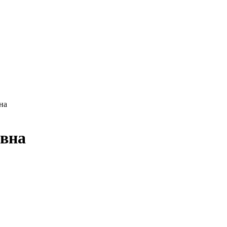
на
евна