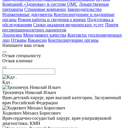
Компаний «Здоровье» в системе ОМС
Лекарственные
препараты
Страховые компании
Законодательство
Нормативные документы
Контролирующие и надзорные
органы
Режим работы и сведения о врачах
Подготовка к
обследованиям
Сроки оказания медицинских услуг
Прием
несовершеннолетних пациентов
Лицензии
Менеджмент качества
Контакты уполномоченных
лиц
Отзывы
Вакансии
Контролирующие органы
Напишите ваш отзыв
Отзыв специалисту
Отзыв клинике
Кдл .
Трохимчук Николай Ильич
Врач-детский-хирург, врач высшей категории, Заслуженный
врач Российской Федерации
Ходкевич Михаил Борисович
Врач-сердечно-сосудистый хирург, врач-ультразвуковой
диагностики, КМН