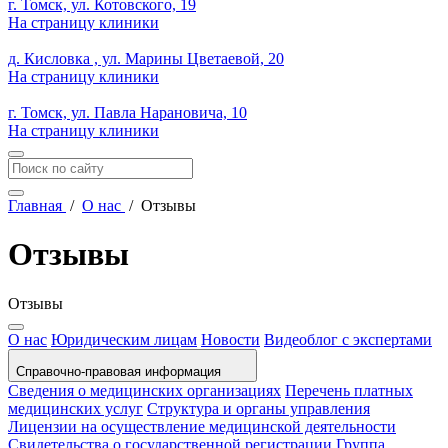
г. Томск, ул. Котовского, 19
На страницу клиники
д. Кисловка , ул. Марины Цветаевой, 20
На страницу клиники
г. Томск, ул. Павла Нарановича, 10
На страницу клиники
Главная
/
О нас
/
Отзывы
Отзывы
Отзывы
О нас
Юридическим лицам
Новости
Видеоблог с экспертами
Справочно-правовая информация
Сведения о медицинских организациях
Перечень платных
медицинских услуг
Структура и органы управления
Лицензии на осуществление медицинской деятельности
Свидетельства о государственной регистрации
Группа