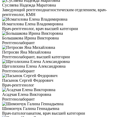
Сусляева Надежда Маратовна
Заведующий рентгенодиагностическим отделением, врач-
рентгенолог, КМН
Исмагилова Елена Владимировна
Врач-рентгенолог, врач высшей категории
Большакова Ирина Викторовна
Рентгенолаборант
Петросян Яна Михайловна
Рентгенолаборант, высшей категории
Щеголихина Елена Александровна
Рентгенолаборант
Пасынок Сергей Федорович
Врач-рентгенолог
Асадчая Елена Викторовна
Рентгенолаборант
Шимончук Галина Геннадьевна
Врач-патологоанатом, врач высшей категории