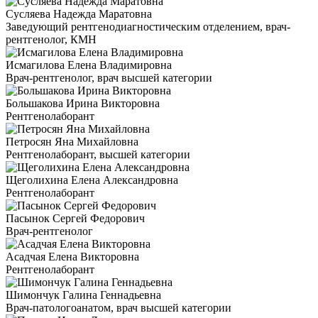
Сусляева Надежда Маратовна
Заведующий рентгенодиагностическим отделением, врач-
рентгенолог, КМН
Исмагилова Елена Владимировна
Врач-рентгенолог, врач высшей категории
Большакова Ирина Викторовна
Рентгенолаборант
Петросян Яна Михайловна
Рентгенолаборант, высшей категории
Щеголихина Елена Александровна
Рентгенолаборант
Пасынок Сергей Федорович
Врач-рентгенолог
Асадчая Елена Викторовна
Рентгенолаборант
Шимончук Галина Геннадьевна
Врач-патологоанатом, врач высшей категории