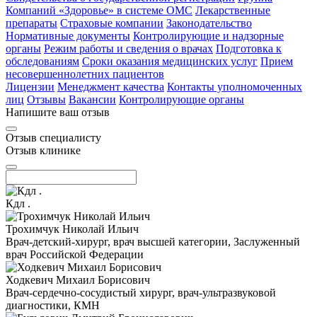
Компаний «Здоровье» в системе ОМС
Лекарственные
препараты
Страховые компании
Законодательство
Нормативные документы
Контролирующие и надзорные
органы
Режим работы и сведения о врачах
Подготовка к
обследованиям
Сроки оказания медицинских услуг
Прием
несовершеннолетних пациентов
Лицензии
Менеджмент качества
Контакты уполномоченных
лиц
Отзывы
Вакансии
Контролирующие органы
Напишите ваш отзыв
Отзыв специалисту
Отзыв клинике
Кдл .
Трохимчук Николай Ильич
Врач-детский-хирург, врач высшей категории, Заслуженный
врач Российской Федерации
Ходкевич Михаил Борисович
Врач-сердечно-сосудистый хирург, врач-ультразвуковой
диагностики, КМН