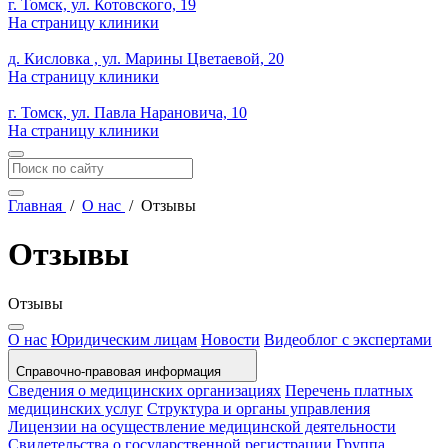
г. Томск, ул. Котовского, 19
На страницу клиники
д. Кисловка , ул. Марины Цветаевой, 20
На страницу клиники
г. Томск, ул. Павла Нарановича, 10
На страницу клиники
Главная
/
О нас
/
Отзывы
Отзывы
Отзывы
О нас
Юридическим лицам
Новости
Видеоблог с экспертами
Справочно-правовая информация
Сведения о медицинских организациях
Перечень платных
медицинских услуг
Структура и органы управления
Лицензии на осуществление медицинской деятельности
Свидетельства о государственной регистрации
Группа